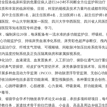
对全院各临床科室的危重症病人进行24小时不间断全方位监护和治疗
素质和丰富的临床经验。目前，科室的规模及技术力量均在成都市同
，其中主任医师1名，副主任医师4名，主治医师11名，副主任护师1
属医院、中山大学附属第一医院、四川大学华西医院、四川省人民医
瘤医院等知名医院专科进修、学习。
平米，编制床位20张，每床配备有一流水准的多功能监护仪、呼吸机、
无创心功能监护仪、持续床旁血液净化系统、床旁彩色超声诊断仪、颅
低温治疗仪、纤维支气管镜、可视喉镜、间歇脉冲加压抗栓系统等先
室内温度控制系统及正负压隔离病房和家属探视系统。
净化治疗、血液灌流、血浆置换术、人工肝治疗、俯卧位通气治疗重症
口经鼻气管插管、经皮扩张气管切开术、床旁鼻肠管盲插术等。应用
展多种血流动力学监测（PiCCO、肺动脉漂浮导管监测、无创心功
要收治病种包括多器官功能衰竭、重型颅脑损伤、各种重症复合创伤
血、心跳呼吸骤停、心肌梗塞、心力衰竭、呼吸衰竭、肝功能衰竭、
中毒等。
级、省级学会学术刊物发表学术论文40余篇，承担多项科研项目，每
带教任务，派遣技术骨干前往巴塘县、小金县、高县及周边乡镇卫生