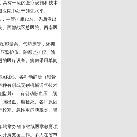
，具有一流的医疗设施和技术
级医院中处于领先水平。
名，主管护师12名。先后派出
院、西部战区总医院、西南医
微/容量泵、气垫床等，还拥
内压监护仪、除颤监护仪、输
进的医疗设备。病房采用单间
ARDS、各种动静脉（锁骨
各种有创或无创机械通气技术
能监测），有创动脉血压、颅
、脑出血、脑梗死、各种原因
肺栓塞、急性重症胰腺炎、肾
年均举办省市继续医学教育项
院开展支援工作。多人在省市