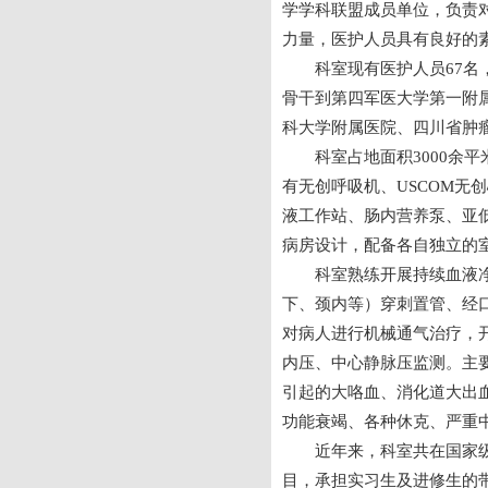
学学科联盟成员单位，负责
力量，医护人员具有良好的
科室现有医护人员67名
骨干到第四军医大学第一附
科大学附属医院、四川省肿
科室占地面积3000余
有无创呼吸机、USCOM
液工作站、肠内营养泵、亚
病房设计，配备各自独立的
科室熟练开展持续血液
下、颈内等）穿刺置管、经
对病人进行机械通气治疗，开
内压、中心静脉压监测。主
引起的大咯血、消化道大出
功能衰竭、各种休克、严重
近年来，科室共在国家
目，承担实习生及进修生的