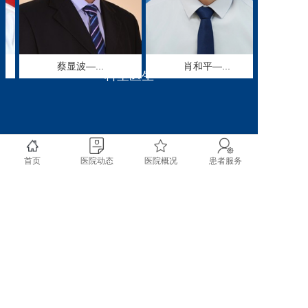
切、输尿管软（硬）镜碎
石取石术治疗复杂性肾和
输尿管结石、腹腔镜肾上
腺肿瘤切除、腹腔镜肾癌
蔡显波—...
肖和平—...
根治性切除、腹腔镜肾囊
科室医生
肿去顶减压术、微创治疗
女性压力性尿失禁等一系
列腔镜微创手术方面，处
于国内先进水平。科室技
术骨干人员定期到北京吴
首页
医院动态
医院概况
患者服务
阶平泌尿外科中心、四川
大学华西医院、北京大学
第三人民医院、广州中山
三院、第二军医大学附属
长征医院、第三军医大学
附属西南医院泌尿外科进
copyright @ 2020 成都市双流区第一人民医院 四川大
修学习，参加专项技术培
学华西空港医院 All rights reserved.
训。
目前科室开展的主