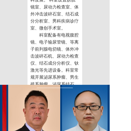
科发展。 科室设置膀胱
党建工作
镜室、尿动力检查室、体
外冲击波碎石室、结石成
院务公开
分分析室、男科疾病诊疗
室、微创手术室。
健康须知
科室配备有电视腹腔
镜、电子输尿管镜、等离
人才引进
子前列腺电切镜、体外冲
专题专栏
击波碎石机、尿动力检查
仪、结石成分分析仪、钬
VR全景导览
激光等先进设备。科室常
规开展泌尿系肿瘤、男生
殖系肿瘤、泌尿系结石、
泌尿系畸形、前列腺增
生、前列腺炎、尿路感
染、尿道狭窄、尿失禁、
男性不育症等疾病诊断和
治疗。在经尿道前列腺等
离子电切、膀胱肿瘤电